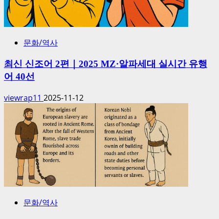
문화/역사
최신 신조어 2편｜2025 MZ·알파세대 실시간 유행
어 40선
viewrap11
2025-11-12
문화/역사