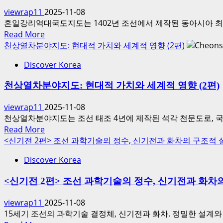
경:
viewrap11
2025-11-08
고
혼일강리역대국도지도는 1402년 조선에서 제작된 동아시아 최
려
Read
Read More
의
more
천상열차분야지도: 현대적 가치와 세계적 영향 (2편)
정
about
신
Discover Korea
혼
에
일
천상열차분야지도: 현대적 가치와 세계적 영향 (2편)
서
강
인
리
viewrap11
2025-11-08
류
역
천상열차분야지도는 조선 태조 4년에 제작된 석각 천문도로, 국
의
대
Read
Read More
유
국
more
<신기전 2편> 조선 과학기술의 정수, 신기전과 화차의 구조적
산
도
about
으
지
Discover Korea
천
로
도:
상
–
조
<신기전 2편> 조선 과학기술의 정수, 신기전과 화차
열
기
선
차
술
viewrap11
2025-11-08
의
분
과
15세기 조선의 과학기술 결정체, 신기전과 화차. 정밀한 설계와
혁
야