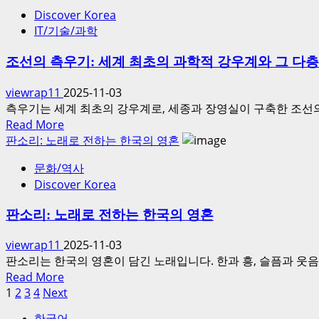
about
록
Discover Korea
역
된
IT/기술/과학
사
미
를
확
조선의 측우기: 세계 최초의 과학적 강우계와 그 다
바
인
꾼
viewrap11
2025-11-03
비
화
측우기는 세계 최초의 강우계로, 세종과 장영실이 구축한 조선
행
살:
Read
Read More
물
한
more
판소리: 노래로 전하는 한국의 영혼
체
국
about
(UFO)
전
문화/역사
조
의
통
Discover Korea
선
심
활
의
사
‘각
판소리: 노래로 전하는 한국의 영혼
측
례
궁
우
–
viewrap11
2025-11-03
(角
기:
역
판소리는 한국의 영혼이 담긴 노래입니다. 한과 흥, 슬픔과 
弓)’
세
사
Read
Read More
계
적
more
1
2
3
4
Next
글
최
배
about
페
초
한국어