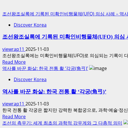
대
한
조선왕조실록에 기록된 미확인비행물체(UFO) 의심 사례 – 역
기
록,
Discover Korea
유
조선왕조실록에 기록된 미확인비행물체(UFO) 의심 
네
스
viewrap11
2025-11-03
코
조선왕조실록에는 미확인비행물체(UFO)로 의심되는 기록이 다
가
Read
Read More
인
more
역사를 바꾼 화살: 한국 전통 활 ‘각궁(角弓)’
정
about
한
Discover Korea
조
역
선
사
역사를 바꾼 화살: 한국 전통 활 ‘각궁(角弓)’
왕
유
조
산
viewrap11
2025-11-03
실
한국 전통 활 각궁은 짧지만 강력한 복합궁으로, 과학·예술·정신
록
Read
Read More
에
more
조선의 측우기: 세계 최초의 과학적 강우계와 그 다층적 의미
기