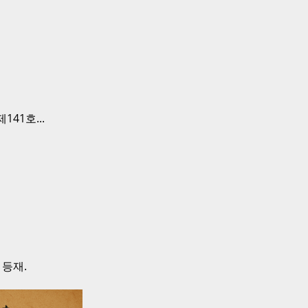
41호...
 등재.