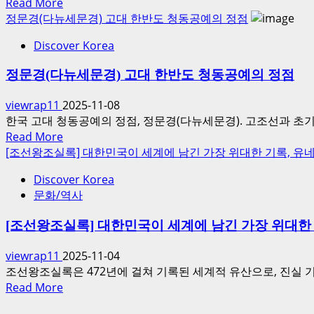
신
Read
Read More
신
지
념
more
정문경(다뉴세문경) 고대 한반도 청동공예의 정점
과
도:
이
about
정
현
Discover Korea
<
빚
확
대
신
어
성,
적
정문경(다뉴세문경) 고대 한반도 청동공예의 정점
기
낸
유
가
전
인
럽
viewrap11
2025-11-08
치
2
류
과
한국 고대 청동공예의 정점, 정문경(다뉴세문경). 고조선과 초기 
와
편
사
아
Read
Read More
세
>
적
프
more
[조선왕조실록] 대한민국이 세계에 남긴 가장 위대한 기록, 
계
조
기
리
about
적
선
적
Discover Korea
정
카
영
과
문화/역사
문
를
향
학
경
담
(2
기
[조선왕조실록] 대한민국이 세계에 남긴 가장 위대한
(다
은
편)
술
뉴
동
viewrap11
2025-11-04
의
세
아
조선왕조실록은 472년에 걸쳐 기록된 세계적 유산으로, 진실 
정
문
시
Read
Read More
수,
경)
아
more
신
고
최