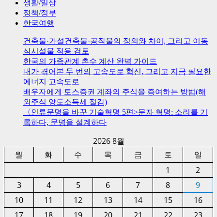
생활/일상
정책/정부
한국여행
건축물·가설건축물·공작물의 정의와 차이, 그리고 이동
식시설물 적용 검토
한국의 가족관계 촌수 계산 완벽 가이드
내가 겪어본 두 번의 고속도로 혁신, 그리고 지금 필요한
에너지 고속도로
배우자에게 토스증권 계좌의 주식을 증여하는 방법(해
외주식 양도소득세 절감)
〈인류문명을 바꾼 기술혁명 5편>문자 혁명: 소리를 기
록하다, 문명을 설계하다
2026 8월
월
화
수
목
금
토
일
1
2
3
4
5
6
7
8
9
10
11
12
13
14
15
16
17
18
19
20
21
22
23