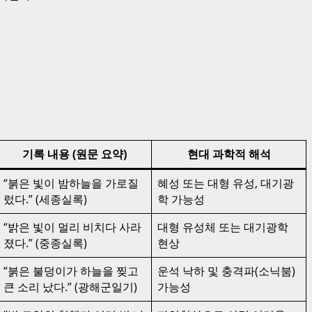
기록 내용 (원문 요약)
현대 과학적 해석
“붉은 빛이 밤하늘을 가로질
혜성 또는 대형 유성, 대기광
렀다.” (세종실록)
학 가능성
“밝은 빛이 멀리 비치다 사라
대형 유성체 또는 대기광학
졌다.” (중종실록)
현상
“붉은 불덩이가 하늘을 찢고
운석 낙하 및 충격파(소닉붐)
큰 소리 났다.” (광해군일기)
가능성