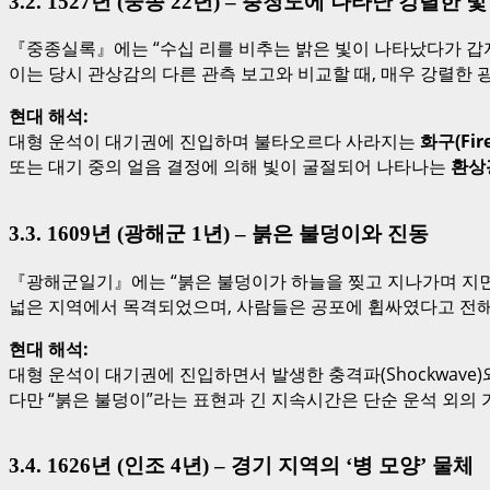
3.2. 1527년 (중종 22년) – 충청도에 나타난 강렬한 빛
『중종실록』에는 “수십 리를 비추는 밝은 빛이 나타났다가 갑자
이는 당시 관상감의 다른 관측 보고와 비교할 때, 매우 강렬한
현대 해석:
대형 운석이 대기권에 진입하며 불타오르다 사라지는
화구(Fire
또는 대기 중의 얼음 결정에 의해 빛이 굴절되어 나타나는
환상광
3.3. 1609년 (광해군 1년) – 붉은 불덩이와 진동
『광해군일기』에는 “붉은 불덩이가 하늘을 찢고 지나가며 지면이
넓은 지역에서 목격되었으며, 사람들은 공포에 휩싸였다고 전해
현대 해석:
대형 운석이 대기권에 진입하면서 발생한 충격파(Shockwave
다만 “붉은 불덩이”라는 표현과 긴 지속시간은 단순 운석 외의
3.4. 1626년 (인조 4년) – 경기 지역의 ‘병 모양’ 물체