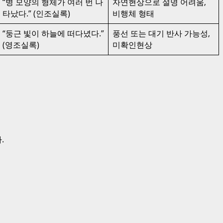
“병 모양의 형체가 여러 번 나
자연현상으로 설명 어려움,
타났다.” (인조실록)
비행체 형태
“둥근 빛이 하늘에 떠다녔다.”
풍선 또는 대기 반사 가능성,
(영조실록)
미확인현상
.