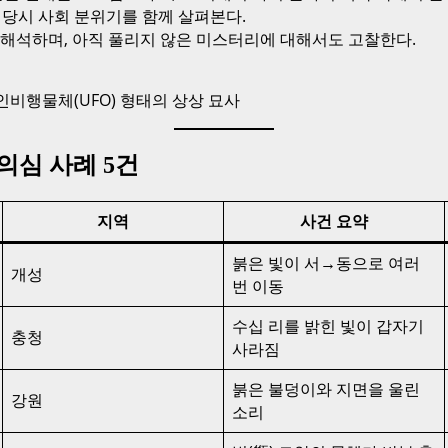
 당시 사회 분위기를 함께 살펴본다.
재해석하며, 아직 풀리지 않은 미스터리에 대해서도 고찰한다.
 미확인비행물체(UFO) 형태의 상상 묘사
의심 사례 5건
지역
사건 요약
붉은 빛이 서→동으로 여러
개성
번 이동
수십 리를 밝힌 빛이 갑자기
충청
사라짐
붉은 불덩이와 지면을 울린
강원
소리