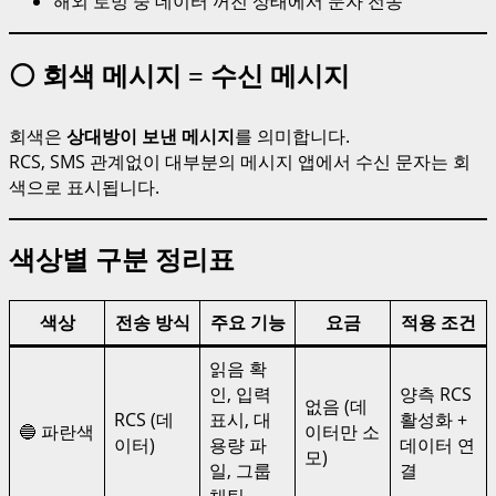
해외 로밍 중 데이터 꺼진 상태에서 문자 전송
⚪ 회색 메시지 = 수신 메시지
회색은
상대방이 보낸 메시지
를 의미합니다.
RCS, SMS 관계없이 대부분의 메시지 앱에서 수신 문자는 회
색으로 표시됩니다.
색상별 구분 정리표
색상
전송 방식
주요 기능
요금
적용 조건
읽음 확
인, 입력
양측 RCS
없음 (데
RCS (데
표시, 대
활성화 +
🔵 파란색
이터만 소
이터)
용량 파
데이터 연
모)
일, 그룹
결