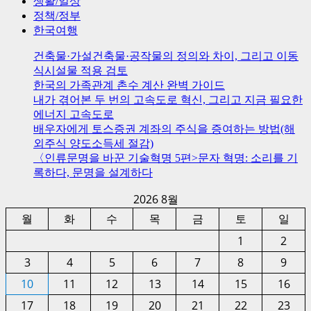
생활/일상
정책/정부
한국여행
건축물·가설건축물·공작물의 정의와 차이, 그리고 이동
식시설물 적용 검토
한국의 가족관계 촌수 계산 완벽 가이드
내가 겪어본 두 번의 고속도로 혁신, 그리고 지금 필요한
에너지 고속도로
배우자에게 토스증권 계좌의 주식을 증여하는 방법(해
외주식 양도소득세 절감)
〈인류문명을 바꾼 기술혁명 5편>문자 혁명: 소리를 기
록하다, 문명을 설계하다
2026 8월
월
화
수
목
금
토
일
1
2
3
4
5
6
7
8
9
10
11
12
13
14
15
16
17
18
19
20
21
22
23